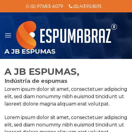
Skip
(11) 97683-6079
(11) 4392-8191
to
content
A JB ESPUMAS
A JB ESPUMAS,
Indústria de espumas
Lorem ipsum dolor sit amet, consectetuer adipiscing
elit, sed diam nonummy nibh euismod tincidunt ut
laoreet dolore magna aliquam erat volutpat.
Lorem ipsum dolor sit amet, consectetuer adipiscing
elit, sed diam nonummy nibh euismod tincidunt ut