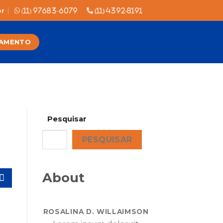
br
(11) 97683-6079
(11) 4392-8191
AMENTO
Pesquisar
a
PESQUISAR
About
ROSALINA D. WILLAIMSON